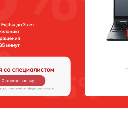
Fujitsu до 3 лет
 желанию
бращения
 35 минут
я со специалистом
Оставить заявку
есь c
политикой конфиденциальности