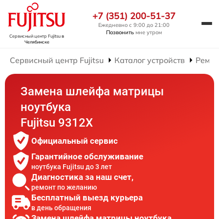
+7 (351) 200-51-37
Ежедневно с 9:00 до 21:00
Позвонить
мне утром
Сервисный центр Fujitsu
в
Челябинске
Сервисный центр Fujitsu
Каталог устройств
Ремон
Замена шлейфа матрицы
ноутбука
Fujitsu 9312X
Официальный сервис
Гарантийное обслуживание
ноутбука Fujitsu до 3 лет
Диагностика за наш счет,
ремонт по желанию
Бесплатный выезд курьера
в день обращения
Замена шлейфа матрицы ноутбука