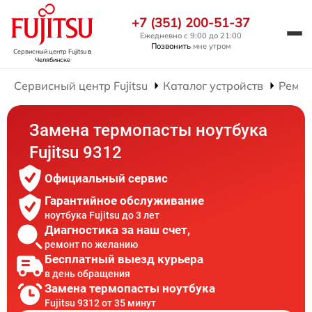
+7 (351) 200-51-37
Ежедневно с 9:00 до 21:00
Позвонить
мне утром
Сервисный центр Fujitsu
в
Челябинске
Сервисный центр Fujitsu
Каталог устройств
Ремон
Замена термопасты ноутбука
Fujitsu 9312
Официальный сервис
Гарантийное обслуживание
ноутбука Fujitsu до 3 лет
Диагностика за наш счет,
ремонт по желанию
Бесплатный выезд курьера
в день обращения
Замена термопасты ноутбука
Fujitsu 9312 от 35 минут