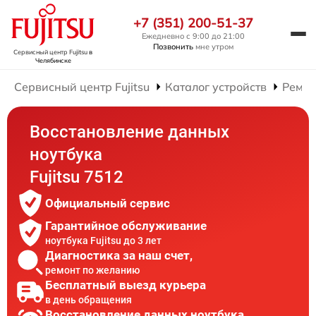
+7 (351) 200-51-37
Ежедневно с 9:00 до 21:00
Позвонить
мне утром
Сервисный центр Fujitsu
в
Челябинске
Сервисный центр Fujitsu
Каталог устройств
Ремон
Восстановление данных
ноутбука
Fujitsu 7512
Официальный сервис
Гарантийное обслуживание
ноутбука Fujitsu до 3 лет
Диагностика за наш счет,
ремонт по желанию
Бесплатный выезд курьера
в день обращения
Восстановление данных ноутбука