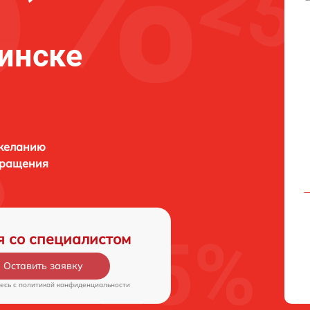
бинске
 желанию
бращения
я со специалистом
Оставить заявку
есь c
политикой конфиденциальности