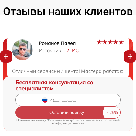
Отзывы наших клиентов
Романов Павел
Нужна консультация?
Источник –
2ГИС
Закажите бесплатную консультацию
Отличный сервисный центр! Мастера работают опе
Бесплатная консультация со
специалистом
Оставить заявку
Нажимая на кнопку "Оставить заявку" Вы соглашаетесь c
политикой
конфиденциальности